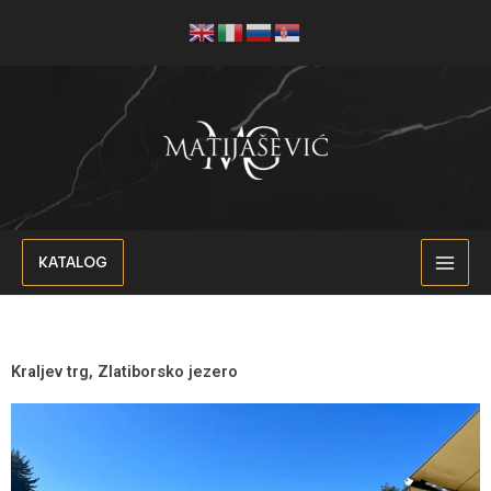
Пређи
MAI
на
MEN
садржај
KATALOG
Kraljev trg, Zlatiborsko jezero